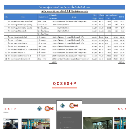
A
Q C S E S + P