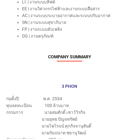
LI | งานระบบลิฟต์
EE | งานวิศวกรรไฟฟ้าและงานระบบสื่อสาร
AC | งานระบบระบายอากาศและระบบปรับอากาศ
SN | งานระบบสุขาภิบาล
FP | งานระบบดับเพลิง
DG | งานครุภัณฑ์
COMPANY SUMMARY
3 PHON
ก่อตั้งปี พ.ศ. 2534
ทุนจดทะเบียน 100 ล้านบาท
กรรมการ นายสมศักดิ์ เชาว์วิรกิจ
นายยุทธ ปัญจทรัพย์
นายไพโรจน์ ศุภกิจจานุสันติ์
นายกัมปนาท ชยานุวัฒน์