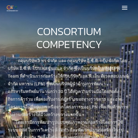
SKIP
MAIN
TO
CONTENT
MEN
CONSORTIUM
COMPETENCY
กลุ่มบริษัท 3 พร จำกัด และ กลุ่มบริษัท อี.ซี.ที. กรุ๊ป จำกัด โดย
บริษัท อี.ซี.ที. โปรเฟสชั่นแนล จำกัด ซึ่งเป็นบริษัทในกลุ่ม LPN
Team ที่ดำเนินการก่อสร้างให้กับบริษัท แอล.พี.เอ็น ดีเวลลอปเมนท์
จำกัด มหาชน (LPN) ซึ่งเป็นบริษัทผู้นำด้านการพัฒนา
อสังหาริมทรัพย์มานานกว่า 30 ปี ได้ทำความร่วมมือโดยก่อตั้ง
กิจการค้าร่วม เพื่อรองรับงานก่อสร้างของทางราชการ และงาน
โครงการอื่นที่อยู่นอกเหนือจากโครงการของ LPN เพื่อเพิ่มศักยภาพ
ในงานก่อสร้างให้มีวงกว้างขวางมากขึ้น
โดยเรามีการพัฒนารูปแบบคุณภาพงานก่อสร้างโดยการใช้
ระบบ BIM ในการวิเคราะห์ จัดทำ และพัฒนาแบบก่อสร้างในรูป
แบบ 3D ร่วมกัน อีกทั้งยังมีมาตรฐานการก่อสร้างตามมาตรฐาน