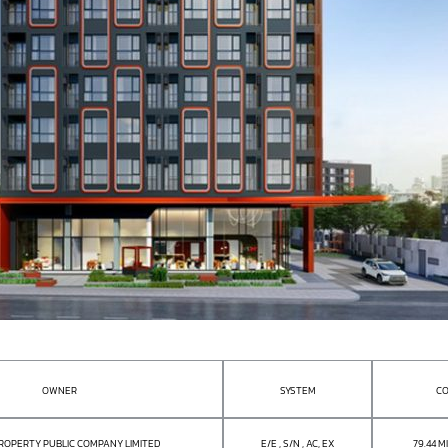
OWNER
SYSTEM
CO
PROPERTY PUBLIC COMPANY LIMITED
E/E , S/N , AC, EX
79.44 M